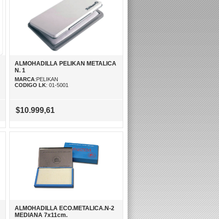
ALMOHADILLA PELIKAN METALICA
N. 1
MARCA
:PELIKAN
CODIGO LK
: 01-5001
$10.999,61
ALMOHADILLA ECO.METALICA.N-2
MEDIANA 7x11cm.