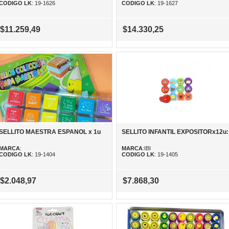
CODIGO LK
: 19-1626
CODIGO LK
: 19-1627
$11.259,49
$14.330,25
SELLITO MAESTRA ESPANOL x 1u
SELLITO INFANTIL EXPOSITORx12u:
MARCA
:
MARCA
:IBI
CODIGO LK
: 19-1404
CODIGO LK
: 19-1405
$2.048,97
$7.868,30