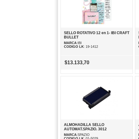
SELLO ROTATIVO 12 en 1- IBI CRAFT
BULLET
MARCA
:IBI
CODIGO LK
: 19-1412
$13.133,70
ALMOHADILLA SELLO
AUTOMAT.SPAZIO. 3012
MARCA
:SPAZIO
CODIGO LK
: 01-5029