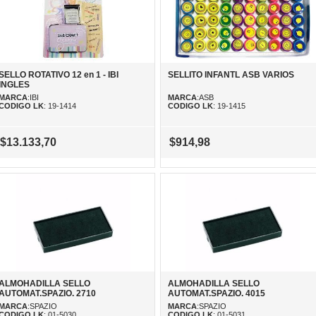
SELLO ROTATIVO 12 en 1 - IBI
SELLITO INFANTL ASB VARIOS
INGLES
MARCA
:IBI
MARCA
:ASB
CODIGO LK
: 19-1414
CODIGO LK
: 19-1415
$13.133,70
$914,98
ALMOHADILLA SELLO
ALMOHADILLA SELLO
AUTOMAT.SPAZIO. 2710
AUTOMAT.SPAZIO. 4015
MARCA
:SPAZIO
MARCA
:SPAZIO
CODIGO LK
: 01-5030
CODIGO LK
: 01-5031