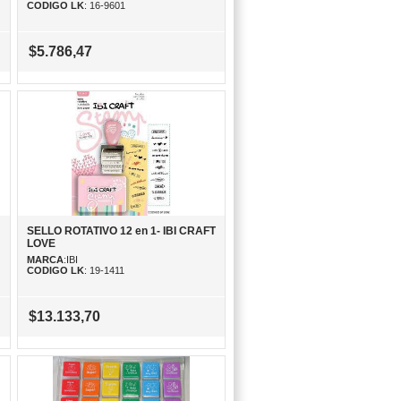
CODIGO LK
: 16-9601
$5.786,47
SELLO ROTATIVO 12 en 1- IBI CRAFT
LOVE
MARCA
:IBI
CODIGO LK
: 19-1411
$13.133,70