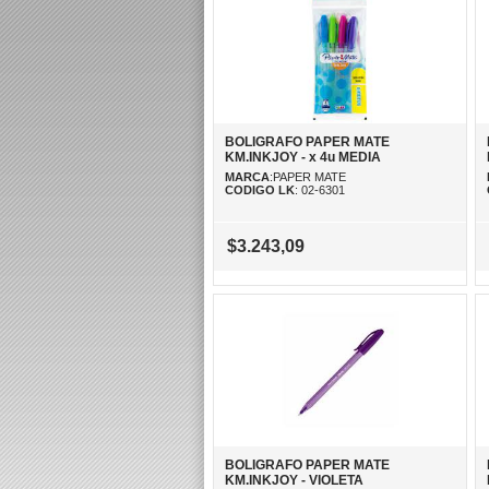
BOLIGRAFO PAPER MATE
KM.INKJOY - x 4u MEDIA
MARCA
:PAPER MATE
CODIGO LK
: 02-6301
$3.243,09
BOLIGRAFO PAPER MATE
KM.INKJOY - VIOLETA