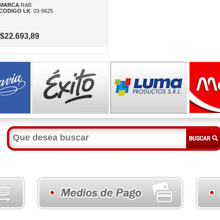
MARCA
:RAB
CODIGO LK
: 03-9625
$22.693,89