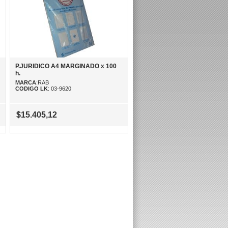
P.JURIDICO A4 MARGINADO x 100
h.
MARCA
:RAB
CODIGO LK
: 03-9620
$15.405,12