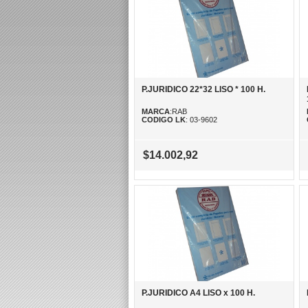
P.JURIDICO 22*32 LISO * 100 H.
MARCA
:RAB
CODIGO LK
: 03-9602
$14.002,92
P.JURIDICO A4 LISO x 100 H.