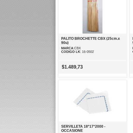
PALITO BROCHETTE CBX (25cm.x
90u)
MARCA
:CBX
CODIGO LK
: 16-0502
$1.489,73
SERVILLETA 18*17*2000 -
OCCASIONE