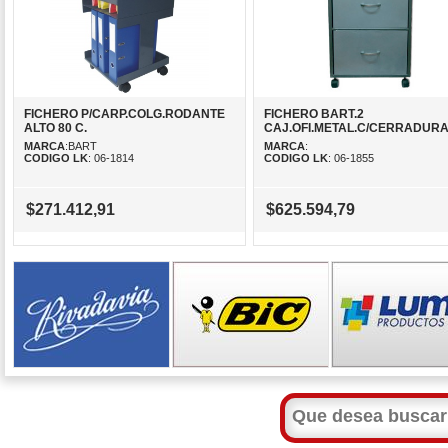
FICHERO P/CARP.COLG.RODANTE
FICHERO BART.2
ALTO 80 C.
CAJ.OFI.METAL.C/CERRADUR
MARCA
:BART
MARCA
:
CODIGO LK
: 06-1814
CODIGO LK
: 06-1855
$271.412,91
$625.594,79