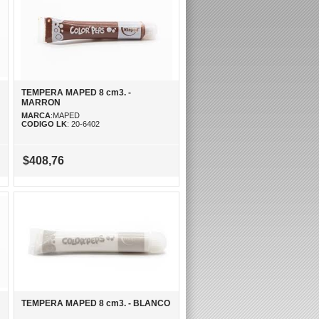
TEMPERA MAPED 8 cm3. -
MARRON
MARCA
:MAPED
CODIGO LK
: 20-6402
$408,76
TEMPERA MAPED 8 cm3. - BLANCO