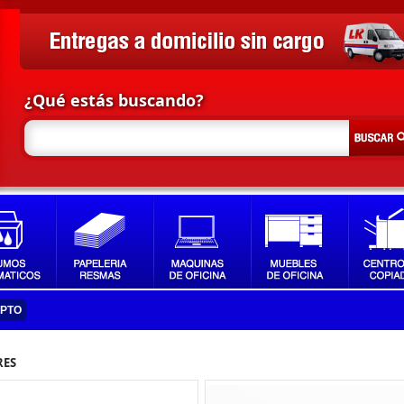
¿Qué estás buscando?
IPTO
RES