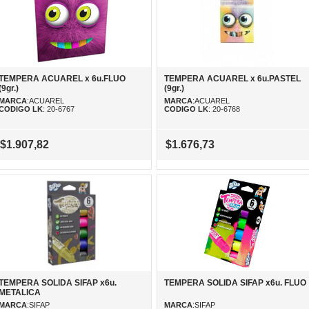
TEMPERA ACUAREL x 6u.FLUO
TEMPERA ACUAREL x 6u.PASTEL
(9gr.)
(9gr.)
MARCA
:ACUAREL
MARCA
:ACUAREL
CODIGO LK
: 20-6767
CODIGO LK
: 20-6768
$1.907,82
$1.676,73
TEMPERA SOLIDA SIFAP x6u.
TEMPERA SOLIDA SIFAP x6u. FLUO
METALICA
MARCA
:SIFAP
MARCA
:SIFAP