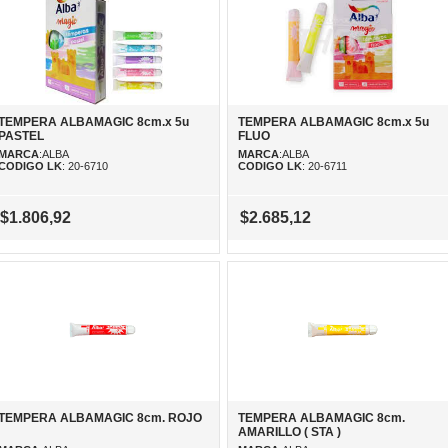
TEMPERA ALBAMAGIC 8cm.x 5u
TEMPERA ALBAMAGIC 8cm.x 5u
PASTEL
FLUO
MARCA
:ALBA
MARCA
:ALBA
CODIGO LK
: 20-6710
CODIGO LK
: 20-6711
$1.806,92
$2.685,12
TEMPERA ALBAMAGIC 8cm. ROJO
TEMPERA ALBAMAGIC 8cm.
AMARILLO ( STA )