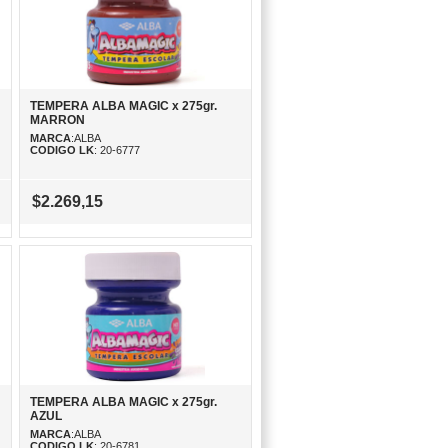
TEMPERA ALBA MAGIC x 275gr.
MARRON
MARCA
:ALBA
CODIGO LK
: 20-6777
$2.269,15
TEMPERA ALBA MAGIC x 275gr.
AZUL
MARCA
:ALBA
CODIGO LK
: 20-6781