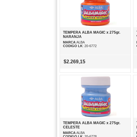
TEMPERA ALBA MAGIC x 275gr.
NARANJA
MARCA
:ALBA
CODIGO LK
: 20-6772
$2.269,15
TEMPERA ALBA MAGIC x 275gr.
CELESTE
MARCA
:ALBA
CODIGO LK
: 20-6778